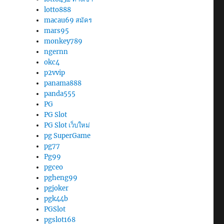
lotto888
macau69 สมัคร
mars95
monkey789
ngernn
okc4
p2vvip
panama888
panda555
PG
PG Slot
PG Slot เว็บใหม่
pg SuperGame
pg77
Pg99
pgceo
pgheng99
pgjoker
pgk44b
PGSlot
pgslot168