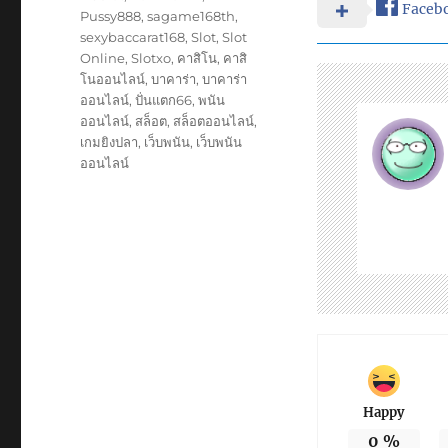
Faceb
Pussy888
,
sagame168th
,
sexybaccarat168
,
Slot
,
Slot
Online
,
Slotxo
,
คาสิโน
,
คาสิ
โนออนไลน์
,
บาคาร่า
,
บาคาร่า
ออนไลน์
,
ปั่นแตก66
,
พนัน
ออนไลน์
,
สล็อต
,
สล็อตออนไลน์
,
เกมยิงปลา
,
เว็บพนัน
,
เว็บพนัน
ออนไลน์
Happy
0
%