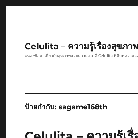
Celulita – ความรู้เรื่องสุข
แหล่งข้อมูลเกี่ยวกับสุขภาพและความงามที่ Celulita ที่มีบทความ
ป้ายกำกับ:
sagame168th
Celulita – ความรู้เ