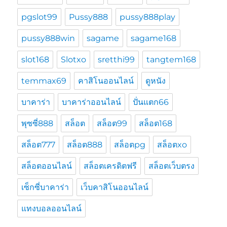
pgslot99
Pussy888
pussy888play
pussy888win
sagame
sagame168
slot168
Slotxo
sretthi99
tangtem168
temmax69
คาสิโนออนไลน์
ดูหนัง
บาคาร่า
บาคาร่าออนไลน์
ปั่นแตก66
พุซซี่888
สล็อต
สล็อต99
สล็อต168
สล็อต777
สล็อต888
สล็อตpg
สล็อตxo
สล็อตออนไลน์
สล็อตเครดิตฟรี
สล็อตเว็บตรง
เซ็กซี่บาคาร่า
เว็บคาสิโนออนไลน์
แทงบอลออนไลน์