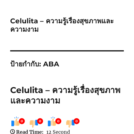
Celulita – ความรู้เรื่องสุขภาพและ
ความงาม
ป้ายกำกับ:
ABA
Celulita – ความรู้เรื่องสุขภาพ
และความงาม
0
0
0
0
Read Time:
12 Second