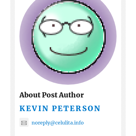
About Post Author
KEVIN PETERSON
noreply@celulita.info