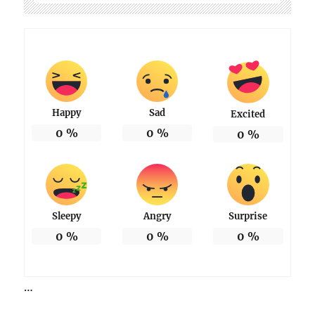
Happy
Sad
Excited
0
%
0
%
0
%
Sleepy
Angry
Surprise
0
%
0
%
0
%
…