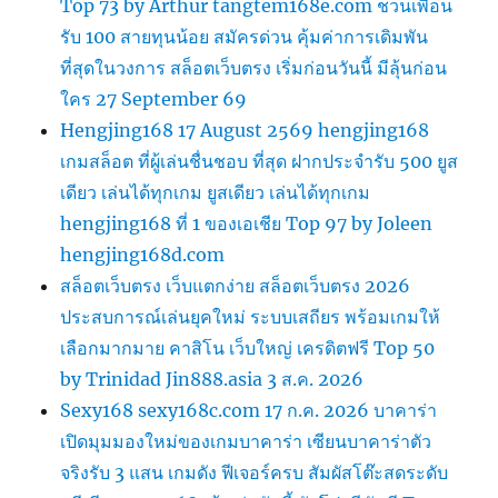
Top 73 by Arthur tangtem168e.com ชวนเพื่อน
รับ 100 สายทุนน้อย สมัครด่วน คุ้มค่าการเดิมพัน
ที่สุดในวงการ สล็อตเว็บตรง เริ่มก่อนวันนี้ มีลุ้นก่อน
ใคร 27 September 69
Hengjing168 17 August 2569 hengjing168
เกมสล็อต ที่ผู้เล่นชื่นชอบ ที่สุด ฝากประจำรับ 500 ยูส
เดียว เล่นได้ทุกเกม ยูสเดียว เล่นได้ทุกเกม
hengjing168 ที่ 1 ของเอเชีย Top 97 by Joleen
hengjing168d.com
สล็อตเว็บตรง เว็บแตกง่าย สล็อตเว็บตรง 2026
ประสบการณ์เล่นยุคใหม่ ระบบเสถียร พร้อมเกมให้
เลือกมากมาย คาสิโน เว็บใหญ่ เครดิตฟรี Top 50
by Trinidad Jin888.asia 3 ส.ค. 2026
Sexy168 sexy168c.com 17 ก.ค. 2026 บาคาร่า
เปิดมุมมองใหม่ของเกมบาคาร่า เซียนบาคาร่าตัว
จริงรับ 3 แสน เกมดัง ฟีเจอร์ครบ สัมผัสโต๊ะสดระดับ