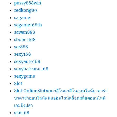
pussy888win
redkong89
sagame
sagame168th
sawan888
sbobet168
scr888
sexy168
sexyauto168
sexybaccarat168
sexygame
Slot
Slot OnlineSlotxoคาสิโนคาสิโนออนไลน์บาคาร่า
บาคาร่าออนไลน์พนันออนไลน์สล็อตสล็อตออนไลน์
เกมยิงปลา
slot168