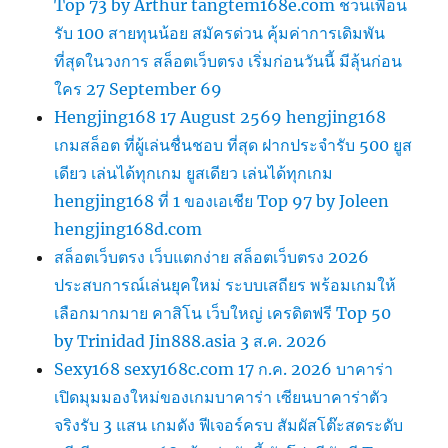
Top 73 by Arthur tangtem168e.com ชวนเพื่อน
รับ 100 สายทุนน้อย สมัครด่วน คุ้มค่าการเดิมพัน
ที่สุดในวงการ สล็อตเว็บตรง เริ่มก่อนวันนี้ มีลุ้นก่อน
ใคร 27 September 69
Hengjing168 17 August 2569 hengjing168
เกมสล็อต ที่ผู้เล่นชื่นชอบ ที่สุด ฝากประจำรับ 500 ยูส
เดียว เล่นได้ทุกเกม ยูสเดียว เล่นได้ทุกเกม
hengjing168 ที่ 1 ของเอเชีย Top 97 by Joleen
hengjing168d.com
สล็อตเว็บตรง เว็บแตกง่าย สล็อตเว็บตรง 2026
ประสบการณ์เล่นยุคใหม่ ระบบเสถียร พร้อมเกมให้
เลือกมากมาย คาสิโน เว็บใหญ่ เครดิตฟรี Top 50
by Trinidad Jin888.asia 3 ส.ค. 2026
Sexy168 sexy168c.com 17 ก.ค. 2026 บาคาร่า
เปิดมุมมองใหม่ของเกมบาคาร่า เซียนบาคาร่าตัว
จริงรับ 3 แสน เกมดัง ฟีเจอร์ครบ สัมผัสโต๊ะสดระดับ