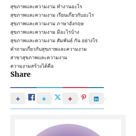
สุขภาพและความงาม ทํางานอะไร
สุขภาพและความงาม เรียนเกี่ยวกับอะไร
สุขภาพและความงาม ภาษาอังกฤษ
สุขภาพและความงาม มีอะไรบ้าง
สุขภาพและความงาม สัมพันธ์ กัน อย่างไร
คำถามเกี่ยวกับสุขภาพและความงาม
สาขาสุขภาพและความงาม
ความงามสร้างได้คือ
Share