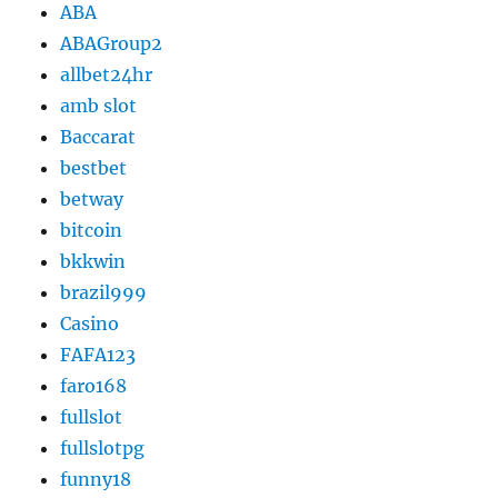
ABA
ABAGroup2
allbet24hr
amb slot
Baccarat
bestbet
betway
bitcoin
bkkwin
brazil999
Casino
FAFA123
faro168
fullslot
fullslotpg
funny18