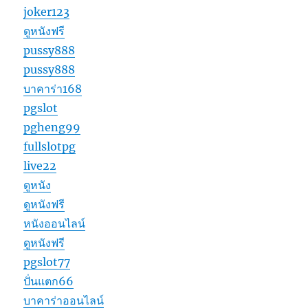
joker123
ดูหนังฟรี
pussy888
pussy888
บาคาร่า168
pgslot
pgheng99
fullslotpg
live22
ดูหนัง
ดูหนังฟรี
หนังออนไลน์
ดูหนังฟรี
pgslot77
ปั่นแตก66
บาคาร่าออนไลน์