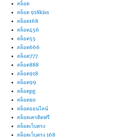
สล็อต
สล็อต 918kiss
สล็อต168
สล็อต456
สล็อต55
สล็อต666
สล็อต777
สล็อต888
สล็อต918
สล็อต99
สล็อตpg
สล็อตxo
สล็อตออนไลน์
สล็อตเครดิตฟรี
สล็อตเว็บตรง
สล็อตเว็บตรง 168