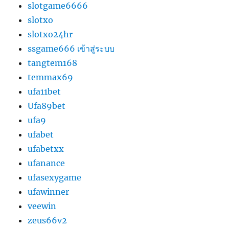
slotgame6666
slotxo
slotxo24hr
ssgame666 เข้าสู่ระบบ
tangtem168
temmax69
ufa11bet
Ufa89bet
ufa9
ufabet
ufabetxx
ufanance
ufasexygame
ufawinner
veewin
zeus66v2