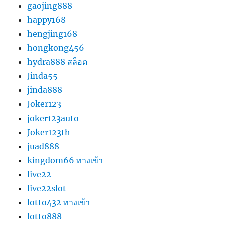
gaojing888
happy168
hengjing168
hongkong456
hydra888 สล็อต
Jinda55
jinda888
Joker123
joker123auto
Joker123th
juad888
kingdom66 ทางเข้า
live22
live22slot
lotto432 ทางเข้า
lotto888